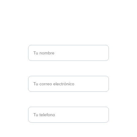
detalle los beneficios y si te interesa 
contratarla
Nombre*
email
Telefono*
Mensaje