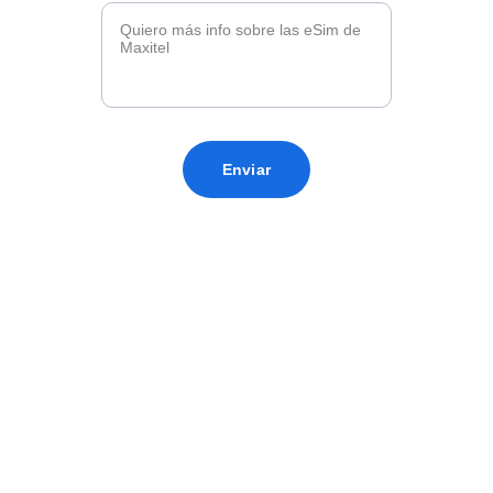
Enviar
Fibra · Móvil · TV · Energía
Servicios de telecomunicaciones y 
seguridad avanzada.
Nuestros Valores